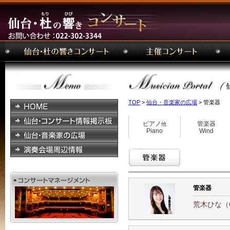
TOP
>
仙台・音楽家の広場
> 管楽器
ピアノ
管楽器
他
Piano
Wind
管楽器
荒木ひな（Cl