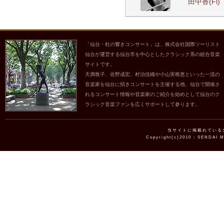
田中香(Fl) 
「仙台・杜の響きコンサート」は、株式会社国際ツーリスト
仙台が運営する仙台市を中心としたクラシック系の総合音楽
サイトです。
天満敦子、佐野成宏、村治佳織や小山実稚恵といった一流の
音楽家を仙台に招きコンサートを主催する他、仙台で開催さ
れるコンサート情報や音楽家のご紹介を始めとして仙台のク
ラシック音楽ファンを広くサポートして参ります。
当サイトに掲載れている
Copyright(c)2010 : SENDAI 