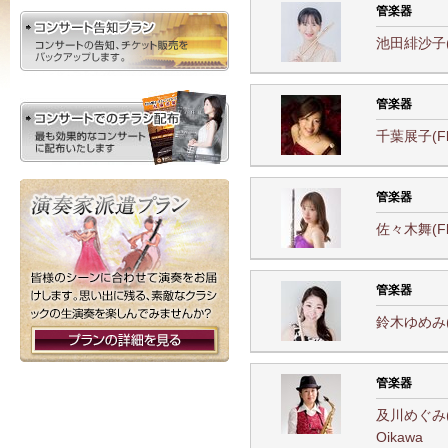
管楽器
池田緋沙子(Fl
管楽器
千葉展子(Fl)
管楽器
佐々木舞(Fl) 
管楽器
鈴木ゆめみ(Fl
管楽器
及川めぐみ(
Oikawa