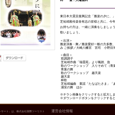
料 金：入場無料
東日本大震災復興記念「雅楽の夕に、
芝祐靖殿伶楽舎有志の皆様と共に、今年
お持ちの方は、一緒に演奏をしましょ
歌いましょう。
＜出演＞
雅楽演奏・舞／雅楽愛好一般の方多数
み ご挨拶／大崎八幡宮 宮司 小野目
＜曲目＞
双調調子
芝祐靖作曲「瑞霞苑」より颯踏、急
歌のワークショップ 入りそめて（青
青葉の舞
歌のワークショップ 越天楽
越天楽
林歌
芝祐靖編曲 童謡「たなばたさま」「
浦安の舞 ほか
※チラシ画像をクリックすると拡大し
※ダウンロードボタンをクリックする
運営会社情報
ンサート」は、株式会社国際ツーリスト