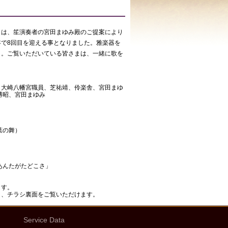
」は、笙演奏者の宮田まゆみ殿のご提案により
で8回目を迎える事となりました。雅楽器を
う。ご覧いただいている皆さまは、一緒に歌を
、大崎八幡宮職員、芝祐靖、伶楽舎、宮田まゆ
博昭、宮田まゆみ
葉の舞）
あんたがたどこさ」
ます。
と、チラシ裏面をご覧いただけます。
Service Data