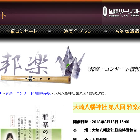
P
>
邦楽・コンサート情報掲示板
> 大崎八幡神社 第八回 雅楽の夕に、
大崎八幡神社 第八回 雅
開催日時：2018年8月13日 16:00
会 場：大崎八幡宮社殿前特設舞台