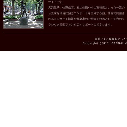
サイトです。
天満敦子、佐野成宏、村治佳織や小山実稚恵といった一流の
音楽家を仙台に招きコンサートを主催する他、仙台で開催さ
れるコンサート情報や音楽家のご紹介を始めとして仙台のク
ラシック音楽ファンを広くサポートして参ります。
当サイトに掲載れている
Copyright(c)2010 : SENDAI 