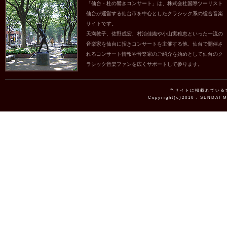
「仙台・杜の響きコンサート」は、株式会社国際ツーリスト
仙台が運営する仙台市を中心としたクラシック系の総合音楽
サイトです。
天満敦子、佐野成宏、村治佳織や小山実稚恵といった一流の
音楽家を仙台に招きコンサートを主催する他、仙台で開催さ
れるコンサート情報や音楽家のご紹介を始めとして仙台のク
ラシック音楽ファンを広くサポートして参ります。
当サイトに掲載れている
Copyright(c)2010 : SENDAI 